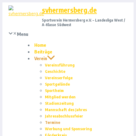
Zum
svhermersberg.de
Inhalt
springen
Sportverein Hermersberg e.V. – Landesliga West /
A-Klasse Südwest
Menu
Home
Beiträge
Verein
Vereinsführung
Geschichte
Vereinserfolge
Sportgelände
Sportheim
Mitglied werden
Stadionzeitung
Mannschaft des Jahres
Jahresabschlussfeier
Termine
Werbung und Sponsoring
Förderkreis