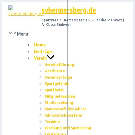
Zum
svhermersberg.de
Inhalt
springen
Sportverein Hermersberg e.V. – Landesliga West /
A-Klasse Südwest
Menu
Home
Beiträge
Verein
Vereinsführung
Geschichte
Vereinserfolge
Sportgelände
Sportheim
Mitglied werden
Stadionzeitung
Mannschaft des Jahres
Jahresabschlussfeier
Termine
Werbung und Sponsoring
Förderkreis