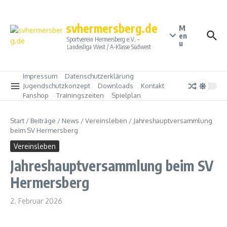
Zum Inhalt springen
svhermersberg.de
M
en
Sportverein Hermersberg e.V. –
u
Landesliga West / A-Klasse Südwest
Impressum
Datenschutzerklärung
Jugendschutzkonzept
Downloads
Kontakt
Fanshop
Trainingszeiten
Spielplan
Start
/
Beiträge
/
News
/
Vereinsleben
/
Jahreshauptversammlung
beim SV Hermersberg
Vereinsleben
Jahreshauptversammlung beim SV
Hermersberg
2. Februar 2026