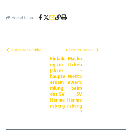
Artikel teilen
Vorheriger Artikel
Nächster Artikel
Einladu
Masko
ng zur
ttchen
Jahres
-
hauptv
Wettb
ersam
ewerb
mlung
beim
des SV
SV
Herme
Herme
rsberg
rsberg
!