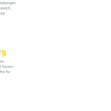
stellungen
eulich:
cke
rg
ren
t freuen.
rei für