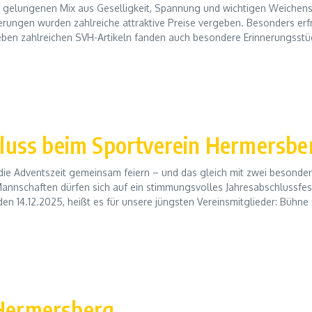
n gelungenen Mix aus Geselligkeit, Spannung und wichtigen Weichen
erungen wurden zahlreiche attraktive Preise vergeben. Besonders erfr
eben zahlreichen SVH-Artikeln fanden auch besondere Erinnerungsstü
luss beim Sportverein Hermersbe
die Adventszeit gemeinsam feiern – und das gleich mit zwei besonde
annschaften dürfen sich auf ein stimmungsvolles Jahresabschlussfes
14.12.2025, heißt es für unsere jüngsten Vereinsmitglieder: Bühne f
Hermersberg