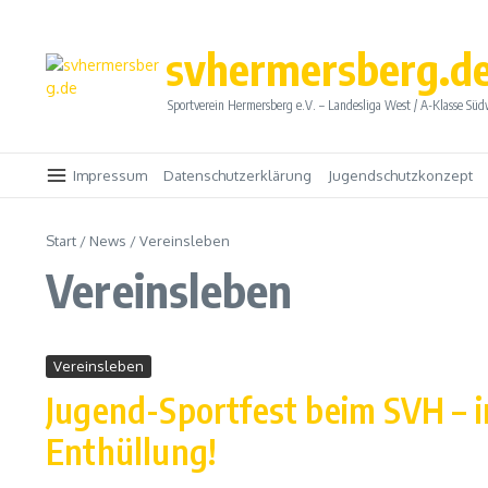
Zum Inhalt springen
svhermersberg.d
Sportverein Hermersberg e.V. – Landesliga West / A-Klasse Süd
Impressum
Datenschutzerklärung
Jugendschutzkonzept
Start
/
News
/
Vereinsleben
Vereinsleben
Vereinsleben
Jugend-Sportfest beim SVH – 
Enthüllung!