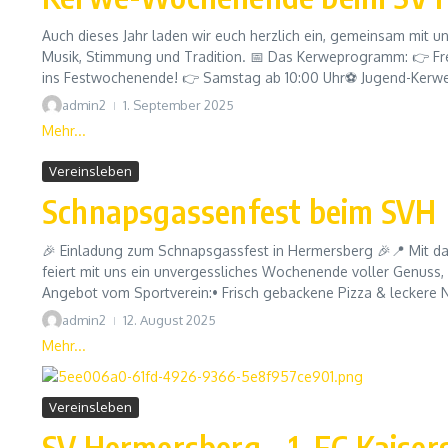
Auch dieses Jahr laden wir euch herzlich ein, gemeinsam mit un
Musik, Stimmung und Tradition. 📅 Das Kerweprogramm: 👉 Freit
ins Festwochenende! 👉 Samstag ab 10:00 Uhr⚽ Jugend-Kerwes
admin2
1. September 2025
Mehr...
Vereinsleben
Schnapsgassenfest beim SVH
🎉 Einladung zum Schnapsgassfest in Hermersberg 🎉📍 Mit da
feiert mit uns ein unvergessliches Wochenende voller Genuss,
Angebot vom Sportverein:• Frisch gebackene Pizza & leckere 
admin2
12. August 2025
Mehr...
Vereinsleben
SV Hermersberg – 1. FC Kaiser