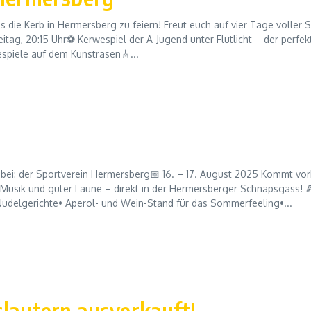
s die Kerb in Hermersberg zu feiern! Freut euch auf vier Tage voller S
ag, 20:15 Uhr⚽ Kerwespiel der A-Jugend unter Flutlicht – der perfek
piele auf dem Kunstrasen🎸...
bei: der Sportverein Hermersberg📅 16. – 17. August 2025 Kommt vor
 Musik und guter Laune – direkt in der Hermersberger Schnapsgass! 
Nudelgerichte• Aperol- und Wein-Stand für das Sommerfeeling•...
slautern ausverkauft!