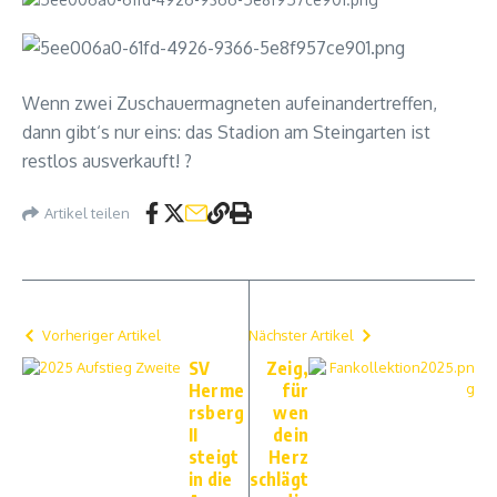
Wenn zwei Zuschauermagneten aufeinandertreffen,
dann gibt‘s nur eins: das Stadion am Steingarten ist
restlos ausverkauft! ?
Artikel teilen
Vorheriger Artikel
Nächster Artikel
SV
Zeig,
Herme
für
rsberg
wen
II
dein
steigt
Herz
in die
schlägt