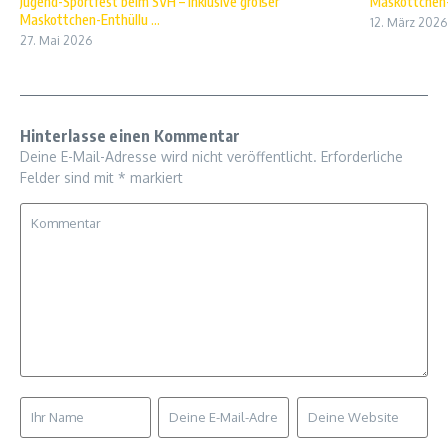
Jugend-Sportfest beim SVH – inklusive großer
Maskottchen
Maskottchen-Enthüllu ...
12. März 2026
27. Mai 2026
Hinterlasse einen Kommentar
Deine E-Mail-Adresse wird nicht veröffentlicht.
Erforderliche
Felder sind mit
*
markiert