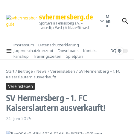
Zum Inhalt springen
svhermersberg.de
M
en
Sportverein Hermersberg e.V. –
u
Landesliga West / A-Klasse Südwest
Impressum
Datenschutzerklärung
Jugendschutzkonzept
Downloads
Kontakt
Fanshop
Trainingszeiten
Spielplan
Start
/
Beiträge
/
News
/
Vereinsleben
/
SV Hermersberg – 1. FC
Kaiserslautern ausverkauft!
Vereinsleben
SV Hermersberg – 1. FC
Kaiserslautern ausverkauft!
24. Juni 2025