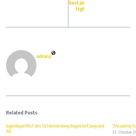
bestae
tigt
admin2
Related Posts
Jugendsportfest des SV Hermersberg begeistert Jung und
11Academy Fu
Alt
22. Oktober 2