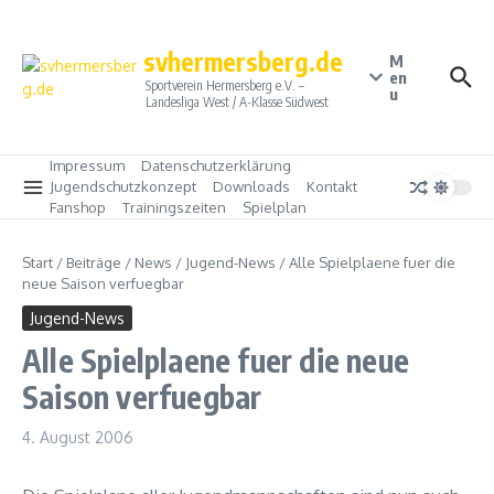
Zum Inhalt springen
svhermersberg.de
M
en
Sportverein Hermersberg e.V. –
u
Landesliga West / A-Klasse Südwest
Impressum
Datenschutzerklärung
Jugendschutzkonzept
Downloads
Kontakt
Fanshop
Trainingszeiten
Spielplan
Start
/
Beiträge
/
News
/
Jugend-News
/
Alle Spielplaene fuer die
neue Saison verfuegbar
Jugend-News
Alle Spielplaene fuer die neue
Saison verfuegbar
4. August 2006