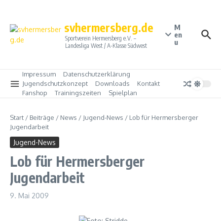
Zum Inhalt springen
svhermersberg.de
M
en
Sportverein Hermersberg e.V. –
u
Landesliga West / A-Klasse Südwest
Impressum
Datenschutzerklärung
Jugendschutzkonzept
Downloads
Kontakt
Fanshop
Trainingszeiten
Spielplan
Start
/
Beiträge
/
News
/
Jugend-News
/
Lob für Hermersberger
Jugendarbeit
Jugend-News
Lob für Hermersberger
Jugendarbeit
9. Mai 2009