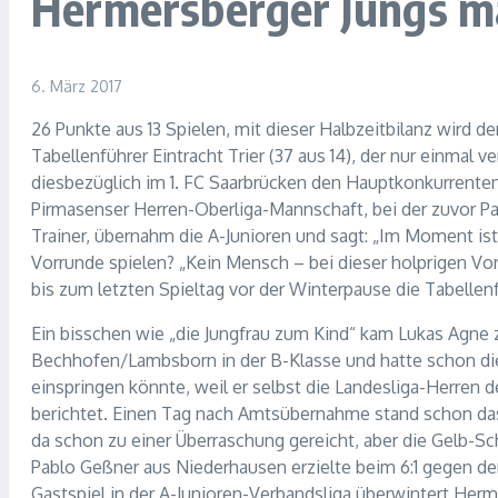
Hermersberger Jungs ma
6. März 2017
26 Punkte aus 13 Spielen, mit dieser Halbzeitbilanz wird 
Tabellenführer Eintracht Trier (37 aus 14), der nur einmal v
diesbezüglich im 1. FC Saarbrücken den Hauptkonkurrenten 
Pirmasenser Herren-Oberliga-Mannschaft, bei der zuvor Pat
Trainer, übernahm die A-Junioren und sagt: „Im Moment ist
Vorrunde spielen? „Kein Mensch – bei dieser holprigen Vo
bis zum letzten Spieltag vor der Winterpause die Tabell
Ein bisschen wie „die Jungfrau zum Kind“ kam Lukas Agne 
Bechhofen/Lambsborn in der B-Klasse und hatte schon die 
einspringen könnte, weil er selbst die Landesliga-Herren 
berichtet. Einen Tag nach Amtsübernahme stand schon das 
da schon zu einer Überraschung gereicht, aber die Gelb-Sc
Pablo Geßner aus Niederhausen erzielte beim 6:1 gegen den
Gastspiel in der A-Junioren-Verbandsliga überwintert Herme