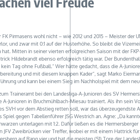
chen viel Freude
der FK Pirmasens wohl nicht – wie 2012 und 2015 – Meister der 
erlor, und zwar mit 0:1 auf der Husterhöhe. So bleibt die Vizemei
hat. Mitten in seiner vierten erfolgreichen Saison mit der FKP
rick Hildebrandt ebenso erfolgreich tätig war. Der Bundenthale
 kein Tag ohne Fußball.“ Wer hätte gedacht, dass die A-Juniore
rbereitung und mit diesem knappen Kader“, sagt Marko Eierman
enführung und kann bei einem Sieg im Nachholspiel mit dem ne
zum Traineramt bei den Landesliga-A-Junioren des SV Hermersbe
A-Junioren in Bruchmühlbach-Miesau trainiert. Als ihn sein V
des SVH vor dem Abstieg retten soll, war das überzeugendste A
Spiel gegen Tabellenführer JSG Westrich an. Agne: „Da kannte 
hwarzen unterlagen mit 1:2. Dafür ließen es die Hermersberger 
 JFV Zweibrücken vier Treffer, wobei er mit einem Hattrick für
rsberg auf Rang vier und hat die meisten (51) Tore der Landesl