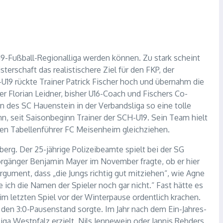
U19-Fußball-Regionalliga werden können. Zu stark scheint
sterschaft das realistischere Ziel für den FKP, der
-U19 rückte Trainer Patrick Fischer hoch und übernahm die
r Florian Leidner, bisher U16-Coach und Fischers Co-
n des SC Hauenstein in der Verbandsliga so eine tolle
n, seit Saisonbeginn Trainer der SCH-U19. Sein Team hielt
uen Tabellenführer FC Meisenheim gleichziehen.
rg. Der 25-jährige Polizeibeamte spielt bei der SG
orgänger Benjamin Mayer im November fragte, ob er hier
rgument, dass „die Jungs richtig gut mitziehen“, wie Agne
ich die Namen der Spieler noch gar nicht.“ Fast hätte es
im letzten Spiel vor der Winterpause ordentlich krachen.
 den 3:0-Pausenstand sorgte. Im Jahr nach dem Ein-Jahres-
iga Westpfalz erzielt. Nils Jennewein oder Jannis Rehders