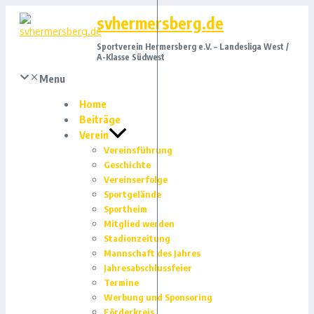
Zum
svhermersberg.de
Inhalt
springen
Sportverein Hermersberg e.V. – Landesliga West /
A-Klasse Südwest
Menu
Home
Beiträge
Verein
Vereinsführung
Geschichte
Vereinserfolge
Sportgelände
Sportheim
Mitglied werden
Stadionzeitung
Mannschaft des Jahres
Jahresabschlussfeier
Termine
Werbung und Sponsoring
Förderkreis