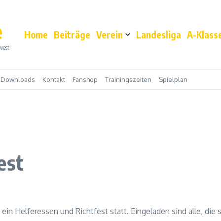
e
Home
Beiträge
Verein
Landesliga
A-Klass
west
Downloads
Kontakt
Fanshop
Trainingszeiten
Spielplan
est
in Helferessen und Richtfest statt. Eingeladen sind alle, die