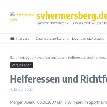
Zum Inhalt springen
svhermersberg.d
Sportverein Hermersberg e.V. – Landesliga West / A-Klasse Süd
Impressum
Datenschutzerklärung
Jugendschutzkonzept
Start
/
Beiträge
/
News
/
Vereinsleben
/
Helferessen und Richtfest
Vereinsleben
Helferessen und Richtf
4. Januar 2007
Morgen Abend, 05.01.2007 um 19:30 findet im Sportheim e