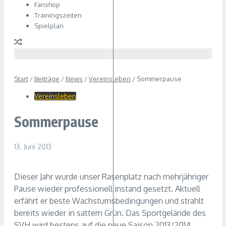
Fanshop
Trainingszeiten
Spielplan
Start
/
Beiträge
/
News
/
Vereinsleben
/
Sommerpause
Vereinsleben
Sommerpause
13. Juni 2013
Dieser Jahr wurde unser Rasenplatz nach mehrjähriger
Pause wieder professionell instand gesetzt. Aktuell
erfährt er beste Wachstumsbedingungen und strahlt
bereits wieder in sattem Grün. Das Sportgelände des
SVH wird bestens auf die neue Saison 2013/2014