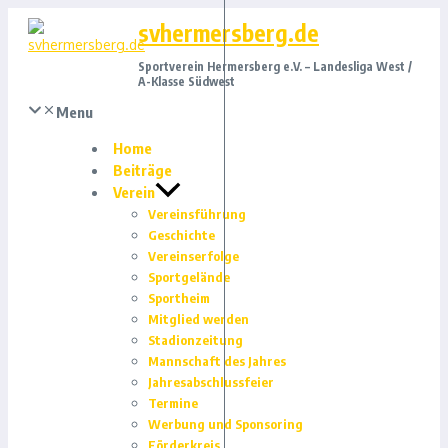
Zum
svhermersberg.de
Inhalt
springen
Sportverein Hermersberg e.V. – Landesliga West /
A-Klasse Südwest
Menu
Home
Beiträge
Verein
Vereinsführung
Geschichte
Vereinserfolge
Sportgelände
Sportheim
Mitglied werden
Stadionzeitung
Mannschaft des Jahres
Jahresabschlussfeier
Termine
Werbung und Sponsoring
Förderkreis