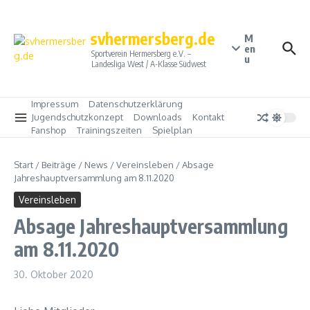
Zum Inhalt springen
svhermersberg.de
M
en
Sportverein Hermersberg e.V. –
u
Landesliga West / A-Klasse Südwest
Impressum
Datenschutzerklärung
Jugendschutzkonzept
Downloads
Kontakt
Fanshop
Trainingszeiten
Spielplan
Start
/
Beiträge
/
News
/
Vereinsleben
/
Absage
Jahreshauptversammlung am 8.11.2020
Vereinsleben
Absage Jahreshauptversammlung
am 8.11.2020
30. Oktober 2020