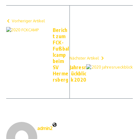
Vorheriger Artikel
Berich
t zum
FCK-
Fußbal
lcamp
Nächster Artikel
beim
SV
Jahresr
Herme
ückblic
rsberg
k 2020
admin2