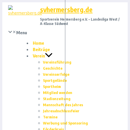
Zum
svhermersberg.de
Inhalt
springen
Sportverein Hermersberg e.V. – Landesliga West /
A-Klasse Südwest
Menu
Home
Beiträge
Verein
Vereinsführung
Geschichte
Vereinserfolge
Sportgelände
Sportheim
Mitglied werden
Stadionzeitung
Mannschaft des Jahres
Jahresabschlussfeier
Termine
Werbung und Sponsoring
Förderkreis